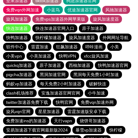
坚果加速器
tiktok加速器
狗急加速器官网
免费vqn外网加速
小蓝鸟
优途加速器官网
风驰加速器
旋风加速器
免费vps加速器外网苹果版
旋风加速度器
快连加速器
快连加速器官网入口
原子加速器
快鸭加速器
快柠檬加速器
旋风加速度器
外网网址导航
软件中心
雷霆加速
狂飙加速器
哔咔漫画
小美
小美vpn
小美加速器
快鸭VPN
xfcc旋风加速
quickq加速器
原子加速器
西柚加速器
快鸭加速器官网
pigcha加速器
黑洞加速官网
黑洞每天免费1小时加速
蚂蚁vp加速器
每天免费2小时加速器
破解快连
clash机场推荐
安逸加速器官网官网
小牛加速
twitter加速器免费下载
快鸭官网
免费vqn加速外网
旋风vqn官网
星星加速器
雷霆加速版安卓下载
免费加速ins的加速器
天行vapn
烧饼哥加速器
安易加速器下载官网最新版2024
暴雪vp加速器
快柠檬