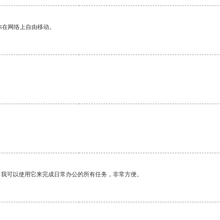
你在网络上自由移动。
。我可以使用它来完成日常办公的所有任务，非常方便。