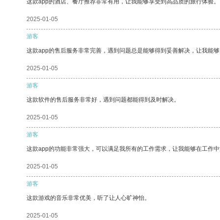
这款app的酒店、餐厅推荐非常有用，让我能够享受到高品质的旅行体验。
2025-01-05
游客
这款app的售后服务非常完善，遇到问题总是能够得到妥善解决，让我能
2025-01-05
游客
这款软件的售后服务非常好，遇到问题都能得到及时解决。
2025-01-05
游客
这款app的功能非常强大，可以满足我所有的工作需求，让我能够在工作
2025-01-05
游客
这款游戏的音乐非常优美，听了让人心旷神怡。
2025-01-05