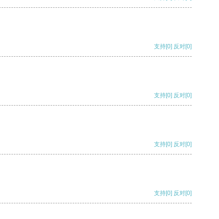
支持
[0]
反对
[0]
支持
[0]
反对
[0]
支持
[0]
反对
[0]
支持
[0]
反对
[0]