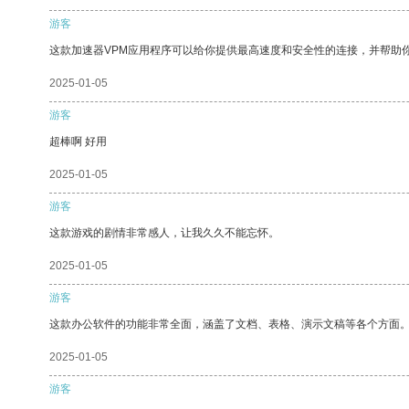
游客
这款加速器VPM应用程序可以给你提供最高速度和安全性的连接，并帮助
2025-01-05
游客
超棒啊 好用
2025-01-05
游客
这款游戏的剧情非常感人，让我久久不能忘怀。
2025-01-05
游客
这款办公软件的功能非常全面，涵盖了文档、表格、演示文稿等各个方面
2025-01-05
游客