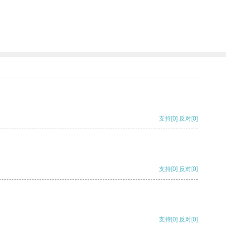
支持
[0]
反对
[0]
支持
[0]
反对
[0]
支持
[0]
反对
[0]