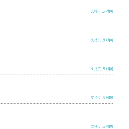
支持
[0]
反对
[0]
支持
[0]
反对
[0]
支持
[0]
反对
[0]
支持
[0]
反对
[0]
支持
[0]
反对
[0]