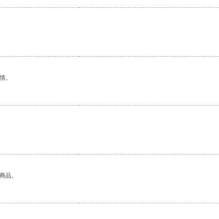
情。
的商品。