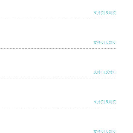
支持
[0]
反对
[0]
支持
[0]
反对
[0]
支持
[0]
反对
[0]
支持
[0]
反对
[0]
支持
[0]
反对
[0]