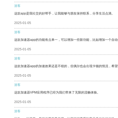
游客
这款app是我社交的好帮手，让我能够与朋友保持联系，分享生活点滴。
2025-01-05
游客
这款加速器app的功能有点单一，可以增加一些新功能，比如增加一个自
2025-01-05
游客
这款加速器app的加速效果还是不错的，但偶尔也会出现卡顿的情况，希
2025-01-05
游客
这款加速器VPM应用程序已经为我们带来了无限的流畅体验。
2025-01-05
游客