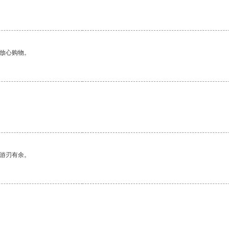
够放心购物。
中游刃有余。