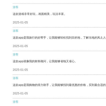
游客
这款游戏非常好玩，画面精美，玩法丰富。
2025-01-05
游客
这款app是我旅行的好帮手，让我能够轻松找到目的地，了解当地的风土人
2025-01-05
游客
这款app就像我的财务顾问，让我能够省钱又省心。
2025-01-05
游客
这款app是我购物的得力助手，让我能够找到最优惠的价格，买到最合适
2025-01-05
游客