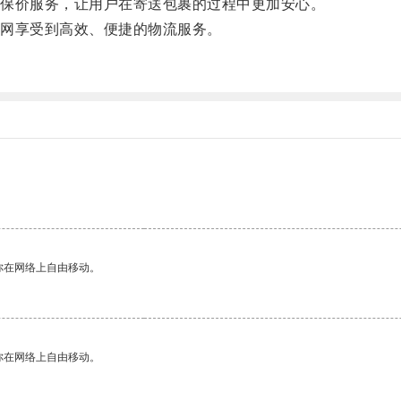
保价服务，让用户在寄送包裹的过程中更加安心。
网享受到高效、便捷的物流服务。
你在网络上自由移动。
你在网络上自由移动。