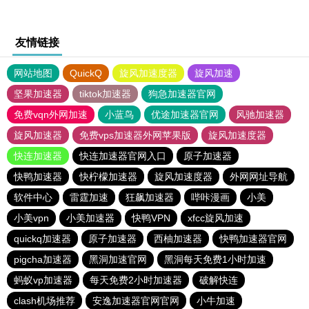
友情链接
网站地图
QuickQ
旋风加速度器
旋风加速
坚果加速器
tiktok加速器
狗急加速器官网
免费vqn外网加速
小蓝鸟
优途加速器官网
风驰加速器
旋风加速器
免费vps加速器外网苹果版
旋风加速度器
快连加速器
快连加速器官网入口
原子加速器
快鸭加速器
快柠檬加速器
旋风加速度器
外网网址导航
软件中心
雷霆加速
狂飙加速器
哔咔漫画
小美
小美vpn
小美加速器
快鸭VPN
xfcc旋风加速
quickq加速器
原子加速器
西柚加速器
快鸭加速器官网
pigcha加速器
黑洞加速官网
黑洞每天免费1小时加速
蚂蚁vp加速器
每天免费2小时加速器
破解快连
clash机场推荐
安逸加速器官网官网
小牛加速